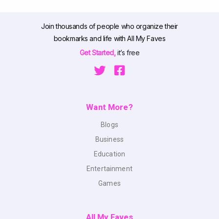
Join thousands of people who organize their
bookmarks and life with All My Faves
Get Started,
it’s free
Want More?
Blogs
Business
Education
Entertainment
Games
All My Faves