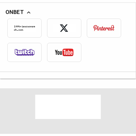
ONBET