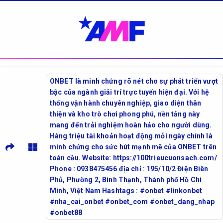
ONBET là minh chứng rõ nét cho sự phát triển vượt
bậc của ngành giải trí trực tuyến hiện đại. Với hệ
thống vận hành chuyên nghiệp, giao diện thân
thiện và kho trò chơi phong phú, nền tảng này
mang đến trải nghiệm hoàn hảo cho người dùng.
Hàng triệu tài khoản hoạt động mỗi ngày chính là
minh chứng cho sức hút mạnh mẽ của ONBET trên
toàn cầu. Website: https://100trieucuonsach.com/
Phone : 0938475456 địa chỉ : 195/10/2 Điện Biên
Phủ, Phường 2, Bình Thạnh, Thành phố Hồ Chí
Minh, Việt Nam Hashtags : #onbet #linkonbet
#nha_cai_onbet #onbet_com #onbet_dang_nhap
#onbet88