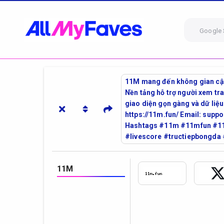
Google 
11M mang đến không gian cập 
Nền tảng hỗ trợ người xem tra 
giao diện gọn gàng và dữ liệ
https://11m.fun/ Email: supp
Hashtags #11m #11mfun #11
#livescore #tructiepbongda
11M