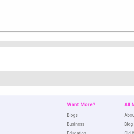
Want More?
All
Blogs
Abou
Business
Blog
Education
Old 