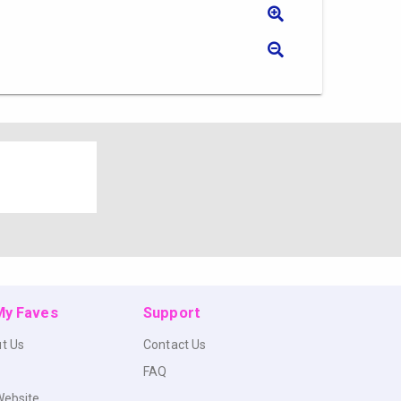
 My Faves
Support
t Us
Contact Us
FAQ
Website