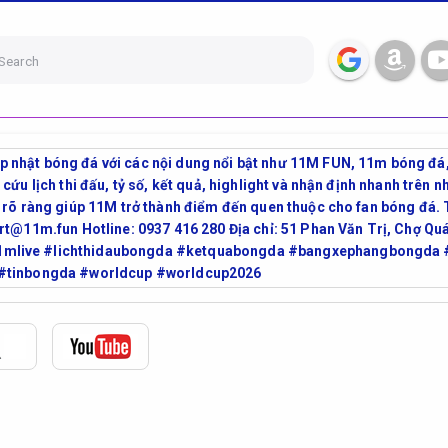
Search
nhật bóng đá với các nội dung nổi bật như 11M FUN, 11m bóng đá, 1
cứu lịch thi đấu, tỷ số, kết quả, highlight và nhận định nhanh trên n
u rõ ràng giúp 11M trở thành điểm đến quen thuộc cho fan bóng đá.
ort@11m.fun Hotline: 0937 416 280 Địa chỉ: 51 Phan Văn Trị, Chợ Q
mlive #lichthidaubongda #ketquabongda #bangxephangbongda 
 #tinbongda #worldcup #worldcup2026