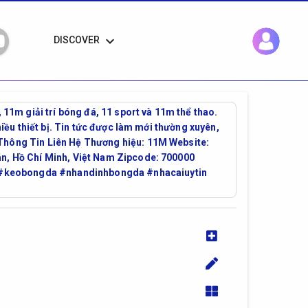
keyboard_arrow_down
DISCOVER
1m giải trí bóng đá, 11 sport và 11m thể thao.
hiều thiết bị. Tin tức được làm mới thường xuyên,
 Thông Tin Liên Hệ Thương hiệu: 11M Website:
uán, Hồ Chí Minh, Việt Nam Zipcode: 700000
#keobongda #nhandinhbongda #nhacaiuytin