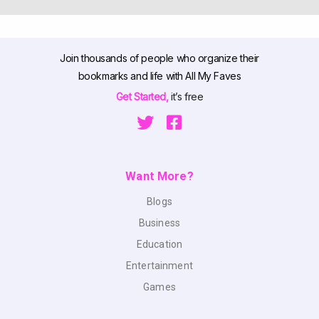
Join thousands of people who organize their
bookmarks and life with All My Faves
Get Started,
it’s free
Want More?
Blogs
Business
Education
Entertainment
Games