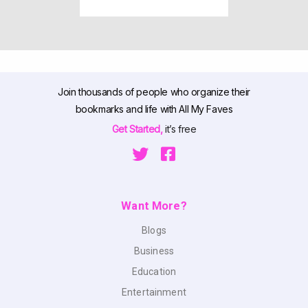
Join thousands of people who organize their
bookmarks and life with All My Faves
Get Started,
it’s free
Want More?
Blogs
Business
Education
Entertainment