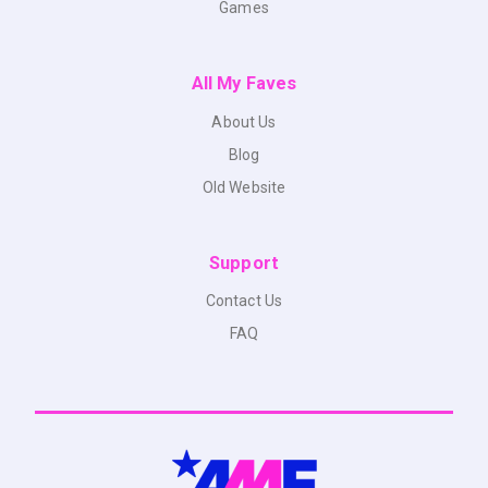
Games
All My Faves
About Us
Blog
Old Website
Support
Contact Us
FAQ