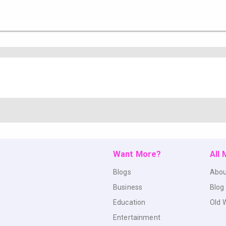
Want More?
All
Blogs
Abou
Business
Blog
Education
Old 
Entertainment