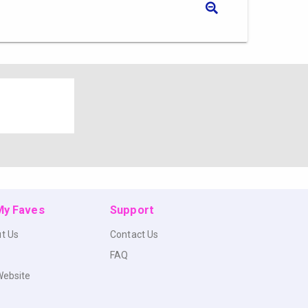
 My Faves
Support
t Us
Contact Us
FAQ
Website