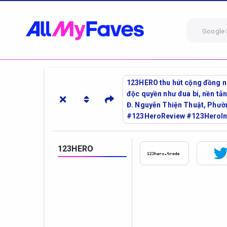
Google 
123HERO thu hút cộng đồng ng
độc quyền như đua bi, nền tản
Đ. Nguyễn Thiện Thuật, Phườ
#123HeroReview #123HeroI
123HERO