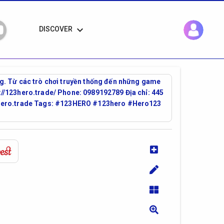
keyboard_arrow_down
DISCOVER
g. Từ các trò chơi truyền thống đến những game
s://123hero.trade/ Phone: 0989192789 Địa chỉ: 445
23hero.trade Tags: #123HERO #123hero #Hero123