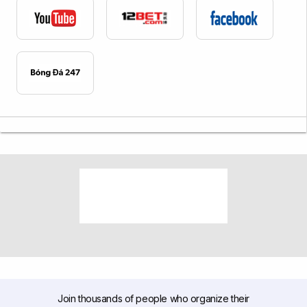
Join thousands of people who organize their