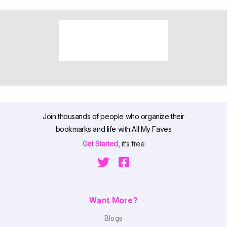
Join thousands of people who organize their
bookmarks and life with All My Faves
Get Started,
it’s free
Want More?
Blogs