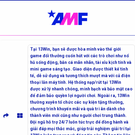
Tại 13Win, bạn sẽ được hòa mình vào thế giới
game đổi thưởng cuốn hút với các trò chơi như nổ
hũ sống động, bắn cá mãn nhãn, tài xỉu kịch tính và
mini game sáng tạo. Giao diện được thiết kế tinh
tế, dễ sử dụng và tương thích mượt mà với cả điện
thoại lẫn máy tính. Hệ thống nạp/rút tại 13Win
được xử lý nhanh chóng, minh bạch và bảo mật cao
để đảm bảo quyền lợi người chơi. Ngoài ra, 13Win
thường xuyên tổ chức các sự kiện tặng thưởng,
chương trình khuyến mãi và quà tri ân dành cho
thành viên mới cũng như người chơi trung thành.
Đội ngũ hỗ trợ 24/7 luôn túc trực để đồng hành và
giải đáp mọi thắc mắc, giúp trải nghiệm giải trí tại