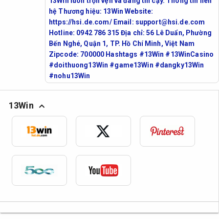
13Win luôn trọn vẹn và đáng tin cậy. Thông tin liên
hệ Thương hiệu: 13Win Website:
https://hsi.de.com/ Email: support@hsi.de.com
Hotline: 0942 786 315 Địa chỉ: 56 Lê Duẩn, Phường
Bến Nghé, Quận 1, TP. Hồ Chí Minh, Việt Nam
Zipcode: 700000 Hashtags #13Win #13WinCasino
#doithuong13Win #game13Win #dangky13Win
#nohu13Win
13Win