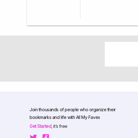
Join thousands of people who organize their
bookmarks and life with All My Faves
Get Started,
it’s free