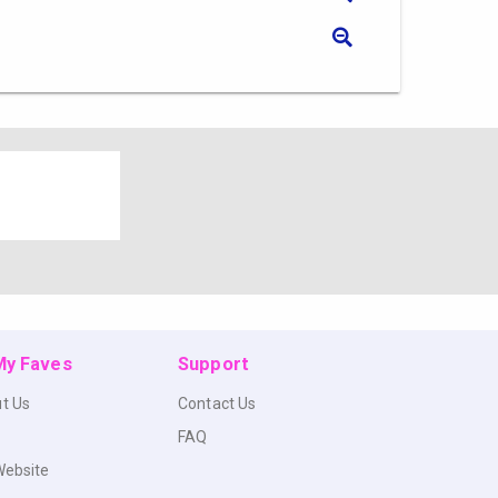
 My Faves
Support
t Us
Contact Us
FAQ
Website