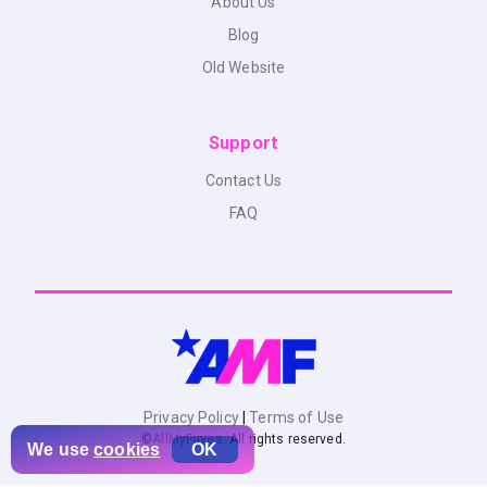
About Us
Blog
Old Website
Support
Contact Us
FAQ
Privacy Policy
|
Terms of Use
©
AllMyFaves
. All rights reserved.
We use
cookies
OK