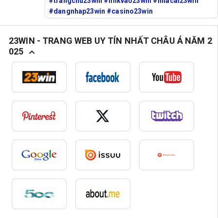
#trangchu23win #linkvao23win #nhacai23win
#dangnhap23win #casino23win
23WIN - TRANG WEB UY TÍN NHẤT CHÂU Á NĂM 2
025