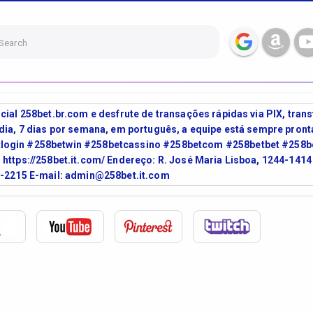
Search
icial 258bet.br.com e desfrute de transações rápidas via PIX, tran
 dia, 7 dias por semana, em português, a equipe está sempre pron
login #258betwin #258betcassino #258betcom #258betbet #258b
 https://258bet.it.com/ Endereço: R. José Maria Lisboa, 1244-1414 
49-2215 E-mail: admin@258bet.it.com