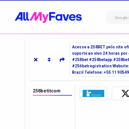
Google 
Acesse a 258BET pelo site of
suporte ao vivo 24 horas por
#258bet #258betapp #258bet
#256betregistration Website:
Brazil Telefone: +55 11 905
258betitcom