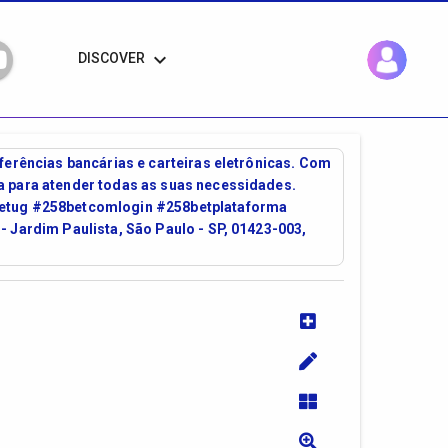
keyboard_arrow_down
DISCOVER
sferências bancárias e carteiras eletrônicas. Com
ta para atender todas as suas necessidades.
etug #258betcomlogin #258betplataforma
- Jardim Paulista, São Paulo - SP, 01423-003,