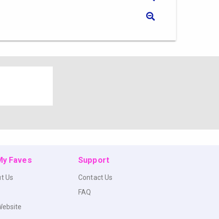
 My Faves
Support
t Us
Contact Us
FAQ
Website