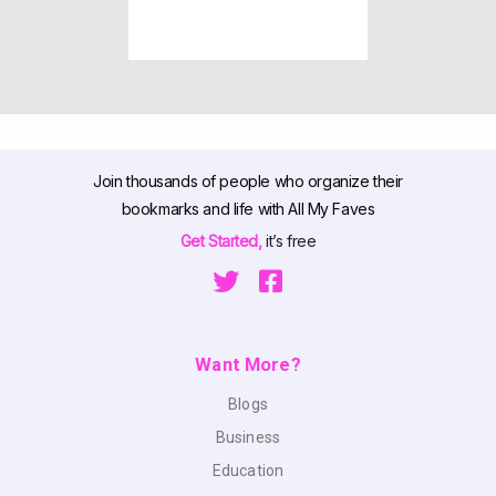
Join thousands of people who organize their
bookmarks and life with All My Faves
Get Started,
it’s free
Want More?
Blogs
Business
Education