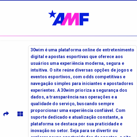
30wim é uma plataforma online de entretenimento
digital e apostas esportivas que oferece aos
usuários uma experiência moderna, segura e
intuitiva. O site reúne diversas opções de jogos e
eventos esportivos, com odds competitivas e
navegação simples para iniciantes e apostadores
experientes. A 30wim prioriza a segurança dos
dados, a transparência nas operações e a
qualidade do serviço, buscando sempre
proporcionar uma experiência confiável. Com
suporte dedicado e atualização constante, a
plataforma se destaca por sua praticidade e
inovação no setor. Seja para se divertir ou