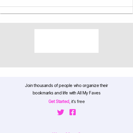
Join thousands of people who organize their
bookmarks and life with All My Faves
Get Started,
it’s free