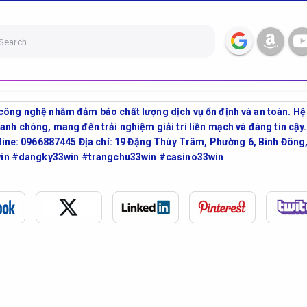
Search
 công nghệ nhằm đảm bảo chất lượng dịch vụ ổn định và an toàn. Hệ 
hanh chóng, mang đến trải nghiệm giải trí liền mạch và đáng tin cậy
e: 0966887445 Địa chỉ: 19 Đặng Thùy Trâm, Phường 6, Bình Đông,
n #dangky33win #trangchu33win #casino33win