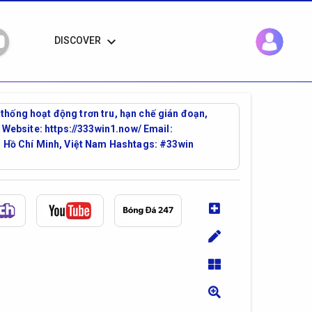
keyboard_arrow_down
DISCOVER
thống hoạt động trơn tru, hạn chế gián đoạn,
. Website: https://333win1.now/ Email:
 Hồ Chí Minh, Việt Nam Hashtags: #33win