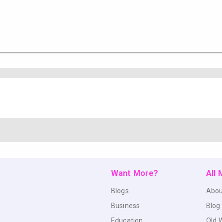
Want More?
All
Blogs
Abou
Business
Blog
Education
Old 