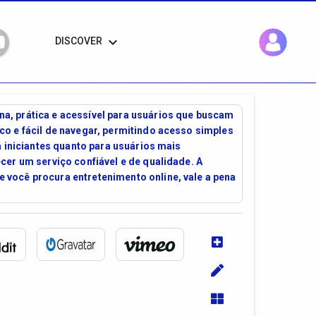
keyboard_arrow_down
DISCOVER
na, prática e acessível para usuários que buscam
co e fácil de navegar, permitindo acesso simples
a iniciantes quanto para usuários mais
cer um serviço confiável e de qualidade. A
 você procura entretenimento online, vale a pena