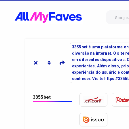
Google 
3355bet é uma plataforma onl
diversão na internet. O site
em diferentes dispositivos. C
experientes. Além disso, pri
experiência do usuário é con
conhecer. Visite https://335
3355bet