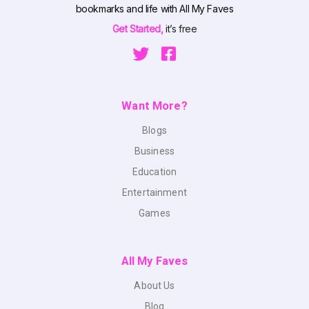
bookmarks and life with All My Faves
Get Started,
it’s free
Want More?
Blogs
Business
Education
Entertainment
Games
All My Faves
About Us
Blog