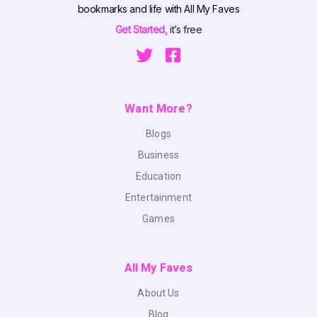
bookmarks and life with All My Faves
Get Started,
it’s free
Want More?
Blogs
Business
Education
Entertainment
Games
All My Faves
About Us
Blog