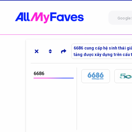
Google 
6686 cung cấp hệ sinh thái gi
tảng được xây dựng trên cấu t
6686