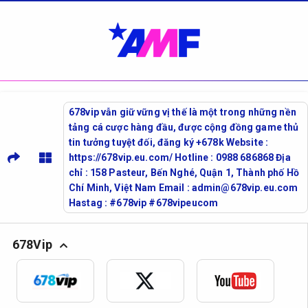
678vip vẫn giữ vững vị thế là một trong những nền
tảng cá cược hàng đầu, được cộng đồng game thủ
tin tưởng tuyệt đối, đăng ký +678k Website :
https://678vip.eu.com/ Hotline : 0988 686868 Địa
chỉ : 158 Pasteur, Bến Nghé, Quận 1, Thành phố Hồ
Chí Minh, Việt Nam Email : admin@678vip.eu.com
Hastag : #678vip #678vipeucom
678Vip