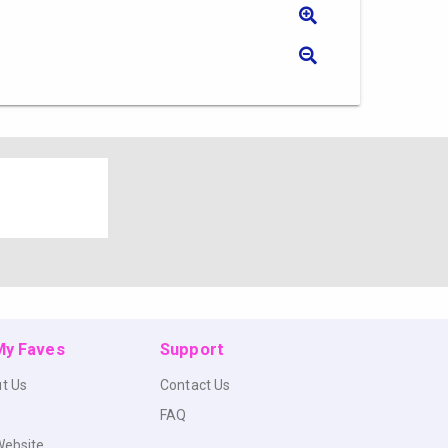
 My Faves
Support
t Us
Contact Us
FAQ
Website