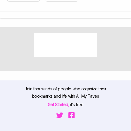
Join thousands of people who organize their
bookmarks and life with All My Faves
Get Started,
it’s free