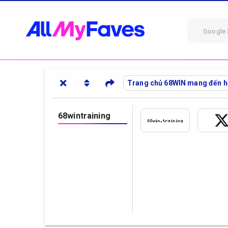
Google 
Trang chủ 68WIN mang đến hệ s
68wintraining