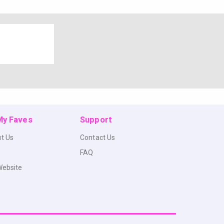
 My Faves
Support
t Us
Contact Us
FAQ
Website