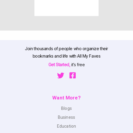
Join thousands of people who organize their
bookmarks and life with All My Faves
Get Started,
it’s free
Want More?
Blogs
Business
Education