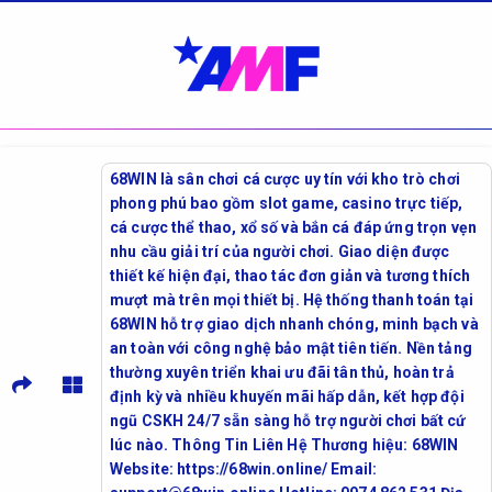
68WIN là sân chơi cá cược uy tín với kho trò chơi
phong phú bao gồm slot game, casino trực tiếp,
cá cược thể thao, xổ số và bắn cá đáp ứng trọn vẹn
nhu cầu giải trí của người chơi. Giao diện được
thiết kế hiện đại, thao tác đơn giản và tương thích
mượt mà trên mọi thiết bị. Hệ thống thanh toán tại
68WIN hỗ trợ giao dịch nhanh chóng, minh bạch và
an toàn với công nghệ bảo mật tiên tiến. Nền tảng
thường xuyên triển khai ưu đãi tân thủ, hoàn trả
định kỳ và nhiều khuyến mãi hấp dẫn, kết hợp đội
ngũ CSKH 24/7 sẵn sàng hỗ trợ người chơi bất cứ
lúc nào. Thông Tin Liên Hệ Thương hiệu: 68WIN
Website: https://68win.online/ Email: