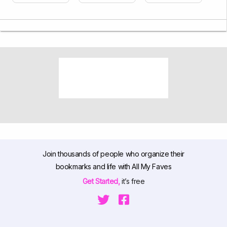
Join thousands of people who organize their
bookmarks and life with All My Faves
Get Started,
it’s free