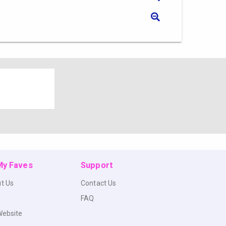
 My Faves
Support
t Us
Contact Us
FAQ
Website