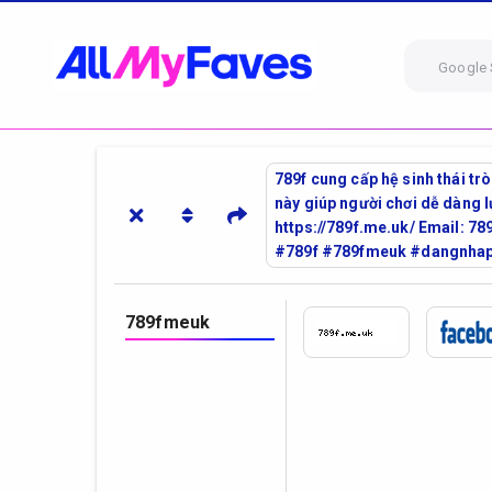
Google 
789f cung cấp hệ sinh thái tr
này giúp người chơi dễ dàng l
https://789f.me.uk/ Email: 7
#789f #789fmeuk #dangnhap
789fmeuk