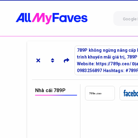
Google 
789P không ngừng nâng cấp h
trình khuyến mãi giá trị, 789
Website: https://789p.ceo/ Đị
0983256897 Hashtags: #789
Nhà cái 789P