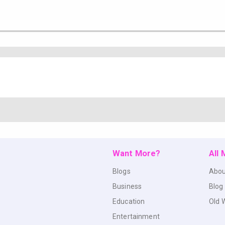
Want More?
All
Blogs
Abou
Business
Blog
Education
Old 
Entertainment