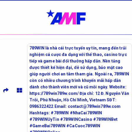
789WIN là nhà cái trực tuyến uy tín, mang đến trải
nghiệm cá cược đa dạng với thể thao, casino trực
tiếp và game bài đổi thưởng hấp dẫn. Nền tảng
được thiết kế hiện đại, dễ sử dụng, bảo mật cao
giúp người chơi an tâm tham gia. Ngoài ra, 789WIN
còn có nhiều chương trình khuyến mãi hấp dẫn
dành cho thành viên mới và cũ mỗi ngày. Website:
https://789win789w.com/ Địa chỉ: 12 Đ. Nguyễn Văn
Trỗi, Phú Nhuận, Hồ Chí Minh, Vietnam SĐT:
0986322422 Email: contact@789win789w.com
Hashtags: #789WIN #NhaCai789WIN
#789WINUyTin #789WINCasino #789WINBet
#GameBai789WIN #CaCuoc789WIN