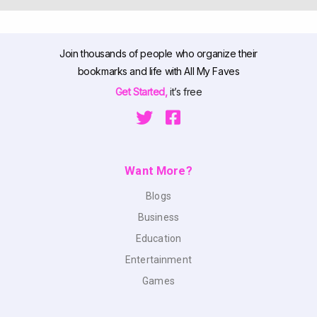
Join thousands of people who organize their
bookmarks and life with All My Faves
Get Started,
it’s free
Want More?
Blogs
Business
Education
Entertainment
Games