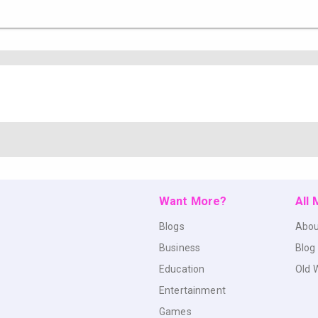
Want More?
All
Blogs
Abou
Business
Blog
Education
Old 
Entertainment
Games