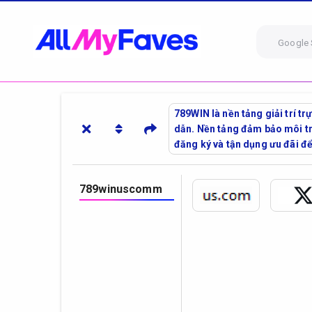
Google 
789WIN là nền tảng giải trí t
dẫn. Nền tảng đảm bảo môi trư
đăng ký và tận dụng ưu đãi để 
789winuscomm