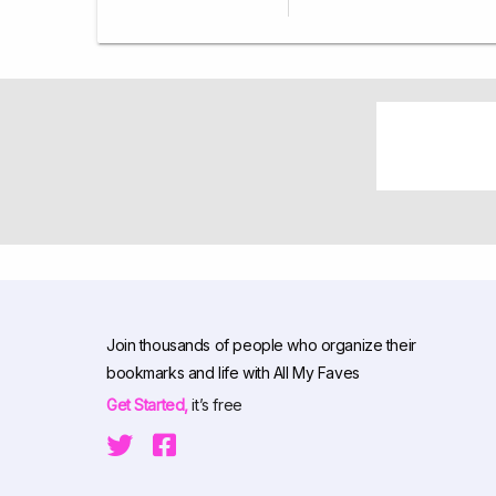
Join thousands of people who organize their
bookmarks and life with All My Faves
Get Started,
it’s free