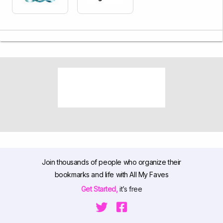
Join thousands of people who organize their
bookmarks and life with All My Faves
Get Started,
it’s free