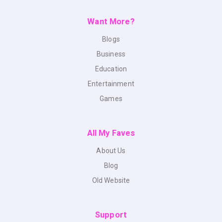
Want More?
Blogs
Business
Education
Entertainment
Games
All My Faves
About Us
Blog
Old Website
Support