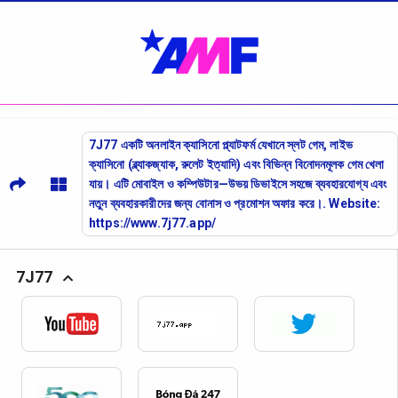
7J77 একটি অনলাইন ক্যাসিনো প্ল্যাটফর্ম যেখানে স্লট গেম, লাইভ
ক্যাসিনো (ব্ল্যাকজ্যাক, রুলেট ইত্যাদি) এবং বিভিন্ন বিনোদনমূলক গেম খেলা
যায়। এটি মোবাইল ও কম্পিউটার—উভয় ডিভাইসে সহজে ব্যবহারযোগ্য এবং
নতুন ব্যবহারকারীদের জন্য বোনাস ও প্রমোশন অফার করে।. Website:
https://www.7j77.app/
7J77