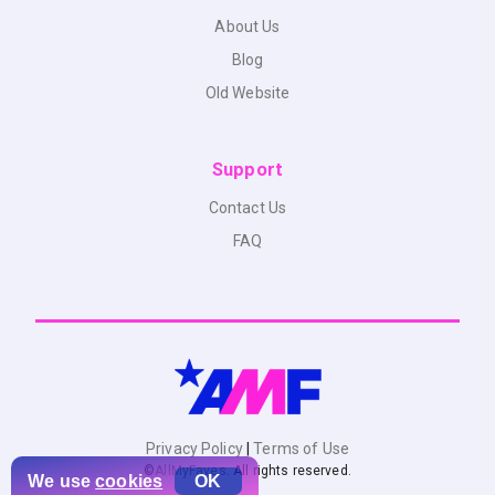
About Us
Blog
Old Website
Support
Contact Us
FAQ
Privacy Policy
|
Terms of Use
©
AllMyFaves
. All rights reserved.
We use
cookies
OK