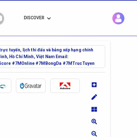
keyboard_arrow_down
DISCOVER
ực tuyến, lịch thi đấu và bảng xếp hạng chính
ình, Hồ Chí Minh, Việt Nam Email:
Score #7MOnline #7MBongDa #7MTrucTuyen