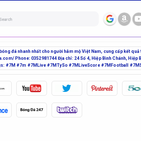
Search
 bóng đá nhanh nhất cho người hâm mộ Việt Nam, cung cấp kết quả tr
a.com/ Phone: 0352981744 Địa chỉ: 24 Số 4, Hiệp Bình Chánh, Hiệp B
: #7M #7m #7MLive #7MTySo #7MLiveScore #7MFootball #7M