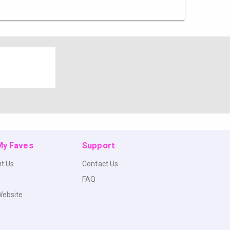
 My Faves
Support
t Us
Contact Us
FAQ
Website