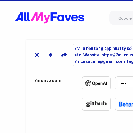
Google 
7M là nền tảng cập nhật tỷ số
xác. Website: https://7m-cn.z
7mcnzacom@gmail.com Tags
7mcnzacom