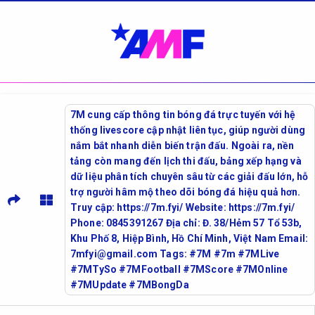
7M cung cấp thông tin bóng đá trực tuyến với hệ
thống livescore cập nhật liên tục, giúp người dùng
nắm bắt nhanh diễn biến trận đấu. Ngoài ra, nền
tảng còn mang đến lịch thi đấu, bảng xếp hạng và
dữ liệu phân tích chuyên sâu từ các giải đấu lớn, hỗ
trợ người hâm mộ theo dõi bóng đá hiệu quả hơn.
Truy cập: https://7m.fyi/ Website: https://7m.fyi/
Phone: 0845391267 Địa chỉ: Đ. 38/Hẻm 57 Tổ 53b,
Khu Phố 8, Hiệp Bình, Hồ Chí Minh, Việt Nam Email:
7mfyi@gmail.com Tags: #7M #7m #7MLive
#7MTySo #7MFootball #7MScore #7MOnline
#7MUpdate #7MBongDa