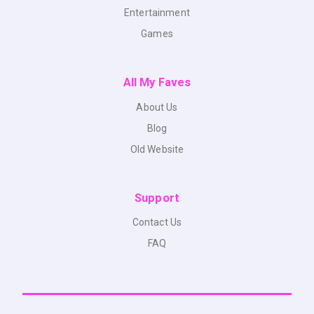
Entertainment
Games
All My Faves
About Us
Blog
Old Website
Support
Contact Us
FAQ