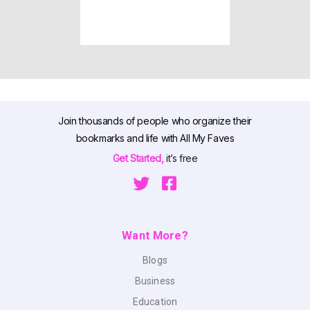
Join thousands of people who organize their
bookmarks and life with All My Faves
Get Started,
it’s free
Want More?
Blogs
Business
Education