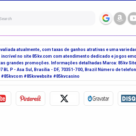
Search
avaliada atualmente, com taxas de ganhos atrativas e uma varieda
 incrível no site 85kv.com com atendimento dedicado e jogos em
tas grandes promoções. Informações detalhadas Marca: 85kv Site:
7 BL P - Asa Sul, Brasília - DF, 70351-700, Brazil Número de te
 #85kvcom #85kvwebsite #85kvcasino