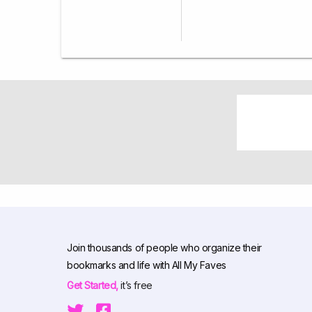
Join thousands of people who organize their
bookmarks and life with All My Faves
Get Started,
it’s free