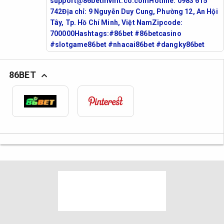
support@86betmvmt.co.comHotline: 0983 615
742Địa chỉ: 9 Nguyễn Duy Cung, Phường 12, An Hội
Tây, Tp. Hồ Chí Minh, Việt NamZipcode:
700000Hashtags:#86bet #86betcasino
#slotgame86bet #nhacai86bet #dangky86bet
86BET