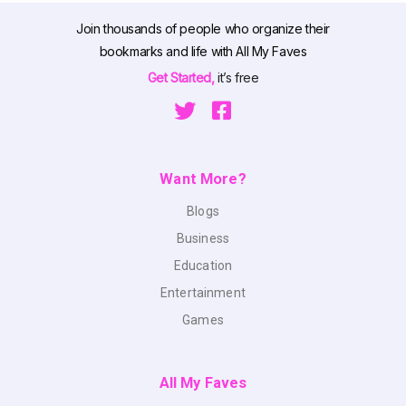
Join thousands of people who organize their
bookmarks and life with All My Faves
Get Started,
it’s free
Want More?
Blogs
Business
Education
Entertainment
Games
All My Faves