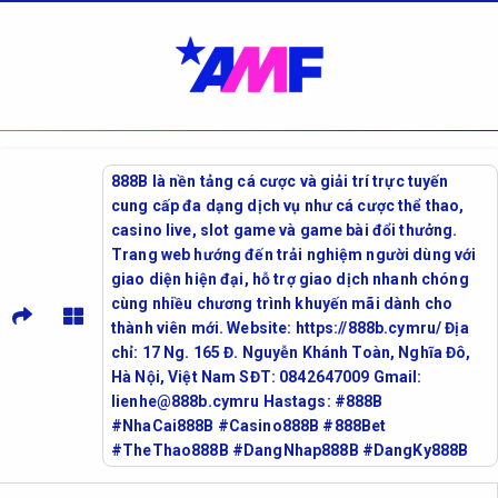
888B là nền tảng cá cược và giải trí trực tuyến
cung cấp đa dạng dịch vụ như cá cược thể thao,
casino live, slot game và game bài đổi thưởng.
Trang web hướng đến trải nghiệm người dùng với
giao diện hiện đại, hỗ trợ giao dịch nhanh chóng
cùng nhiều chương trình khuyến mãi dành cho
thành viên mới. Website: https://888b.cymru/ Địa
chỉ: 17 Ng. 165 Đ. Nguyễn Khánh Toàn, Nghĩa Đô,
Hà Nội, Việt Nam SĐT: 0842647009 Gmail:
lienhe@888b.cymru Hastags: #888B
#NhaCai888B #Casino888B #888Bet
#TheThao888B #DangNhap888B #DangKy888B