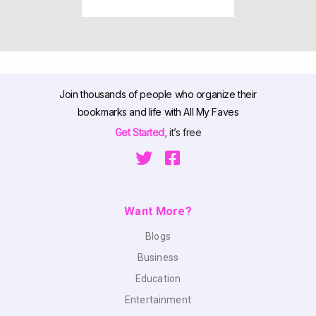
Join thousands of people who organize their
bookmarks and life with All My Faves
Get Started,
it’s free
Want More?
Blogs
Business
Education
Entertainment