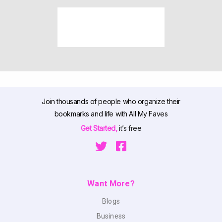
Join thousands of people who organize their
bookmarks and life with All My Faves
Get Started,
it’s free
Want More?
Blogs
Business