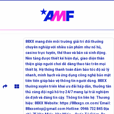
88XX mang đến môi trường giải trí đổi thưởng
chuyên nghiệp với nhiều sản phẩm như nổ hũ,
casino trực tuyến, thể thao và bắn cá sinh động.
Nền tảng được thiết kế hiện đại, giao diện thân
thiện giúp người chơi dễ dàng thao tác trên mọi
thiết bị. Hệ thống thanh toán đảm bảo tốc độ xử lý
nhanh, minh bạch và ứng dụng công nghệ bảo mật
tiên tiến giúp bảo vệ thông tin người dùng. 88XX
thường xuyên triển khai ưu đãi hấp dẫn, thưởng tân
thủ cùng đội ngũ hỗ trợ 24/7 mang lại trải nghiệm
ổn định và đáng tin cậy. Thông tin liên hệ: Thương
hiệu: 88XX Website: https://88xxgs.cn.com/ Email:
88xxontop@gmail.com Hotline: 0946 732 845 Địa