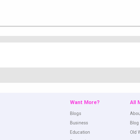
Want More?
All
Blogs
Abou
Business
Blog
Education
Old 