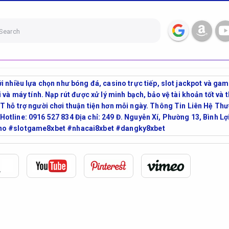
Search
i nhiều lựa chọn như bóng đá, casino trực tiếp, slot jackpot và gam
i và máy tính. Nạp rút được xử lý minh bạch, bảo vệ tài khoản tốt và
T hỗ trợ người chơi thuận tiện hơn mỗi ngày. Thông Tin Liên Hệ Thư
otline: 0916 527 834 Địa chỉ: 249 Đ. Nguyễn Xí, Phường 13, Bình L
no #slotgame8xbet #nhacai8xbet #dangky8xbet