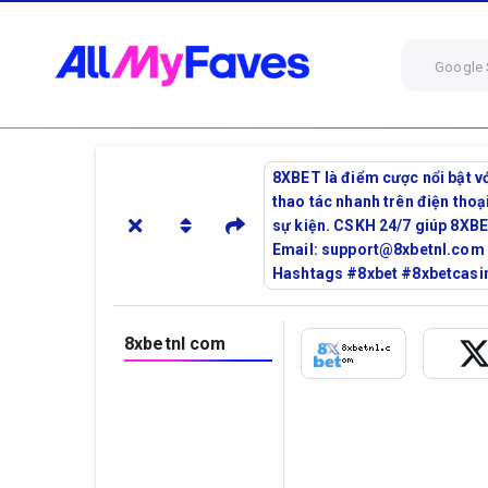
Google 
8XBET là điểm cược nổi bật vớ
thao tác nhanh trên điện thoạ
sự kiện. CSKH 24/7 giúp 8XBE
Email: support@8xbetnl.com H
Hashtags #8xbet #8xbetcasi
8xbetnl com