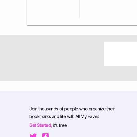
Join thousands of people who organize their
bookmarks and life with All My Faves
Get Started,
it’s free