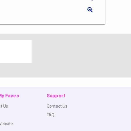
 My Faves
Support
t Us
Contact Us
FAQ
Website