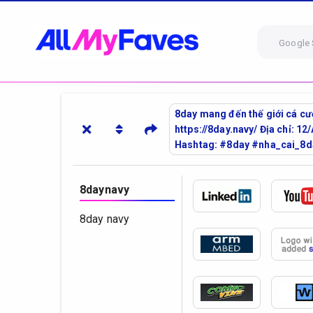
Google 
8day mang đến thế giới cá cượ
https://8day.navy/ Địa chỉ: 
Hashtag: #8day #nha_cai_8
8daynavy
8day navy