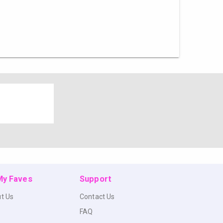
 My Faves
Support
t Us
Contact Us
FAQ