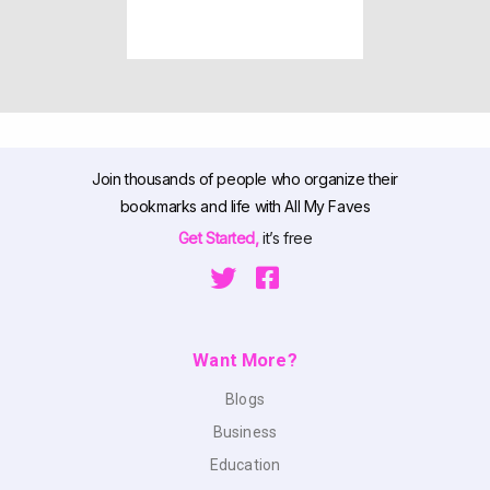
Join thousands of people who organize their
bookmarks and life with All My Faves
Get Started,
it’s free
Want More?
Blogs
Business
Education