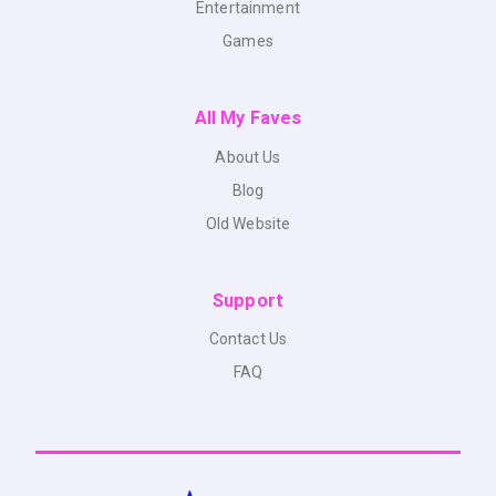
Entertainment
Games
All My Faves
About Us
Blog
Old Website
Support
Contact Us
FAQ