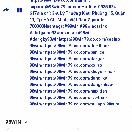
https://98win79.co.com/Email:
support@98win79.co.comHotline: 0935 824
617Địa chỉ: 3 Đ. Lý Thường Kiệt, Phường 15, Quận
11, Tp. Hồ Chí Minh, Việt NamZipcode:
700000Hashtags:#98win #98wincasino
#slotgame98win #nhacai98win
#dangky98winhttps://98win79.co.com/casino-
98win/https://98win79.co.com/the-thao-
98win/https://98win79.co.com/ban-ca-
98win/https://98win79.co.com/da-ga-
98win/https://98win79.co.com/xo-so-
98win/https://98win79.co.com/khuyen-mai-
98win/https://98win79.co.com/dang-ky-
98win/https://98win79.co.com/dang-nhap-
98win/https://98win79.co.com/nap-tien-
98win/https://98win79.co.com/rut-tien-
98win/https://98win79.co.com/tai-app-98win/
98WIN