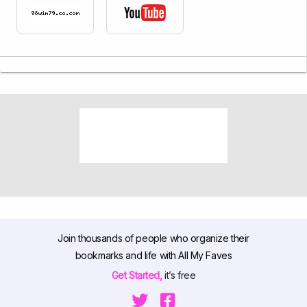
Join thousands of people who organize their
bookmarks and life with All My Faves
Get Started,
it’s free