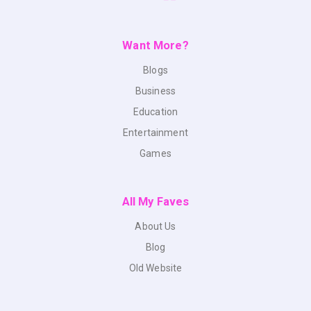
Want More?
Blogs
Business
Education
Entertainment
Games
All My Faves
About Us
Blog
Old Website