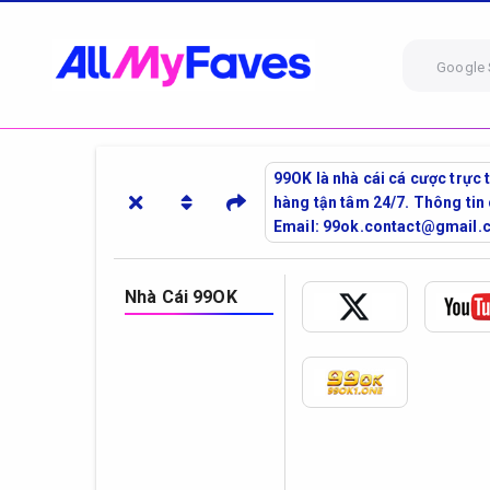
Google 
99OK là nhà cái cá cược trực 
hàng tận tâm 24/7. Thông tin 
Email: 99ok.contact@gmail.
Nhà Cái 99OK