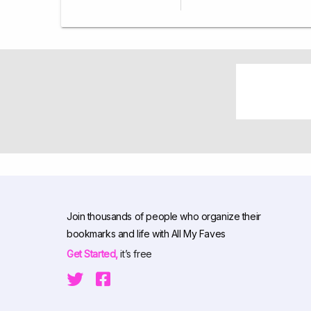
Join thousands of people who organize their
bookmarks and life with All My Faves
Get Started,
it’s free