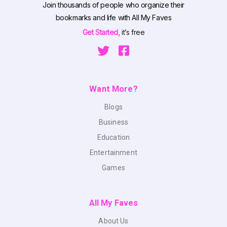
Join thousands of people who organize their
bookmarks and life with All My Faves
Get Started,
it’s free
Want More?
Blogs
Business
Education
Entertainment
Games
All My Faves
About Us