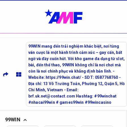
99WIN mang đến trải nghiệm khác biệt, nơi từng
ván cược là một hành trình cảm xúc – gay cấn, bất
ngờ và đầy cuốn hút. Với kho game đa dạng từ slot,
bài, đến thể thao, 99WIN không chỉ là nơi chơi mà
còn là nơi chinh phục và khẳng định bản lĩnh. -
Website: https://99win.chat/ - SDT: 0587768760 -
Địa chỉ: 13 Võ Trường Toản, Phường 12, Quận 5, Hồ
Chí Minh, Vietnam - Email:
brf.uk.net@contact.com Hashtag: #99winchat
#nhacai99win # games99win #99wincasino
99WIN