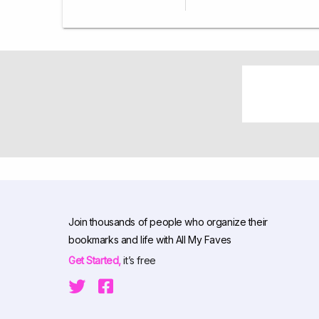
Join thousands of people who organize their
bookmarks and life with All My Faves
Get Started,
it’s free