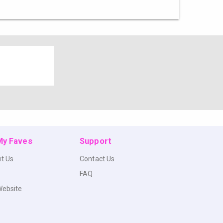
 My Faves
Support
t Us
Contact Us
FAQ
Website