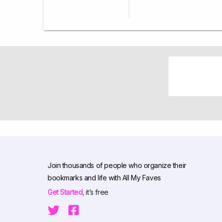
Join thousands of people who organize their
bookmarks and life with All My Faves
Get Started,
it’s free