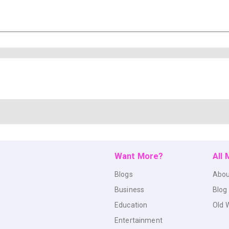
Want More?
All
Blogs
Abou
Business
Blog
Education
Old 
Entertainment