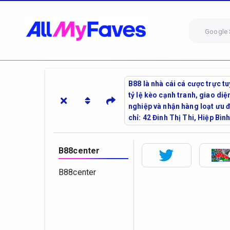
Google 
B88 là nhà cái cá cược trực t
tỷ lệ kèo cạnh tranh, giao di
nghiệp và nhận hàng loạt ưu đ
chỉ: 42 Đinh Thị Thi, Hiệp B
B88center
B88center