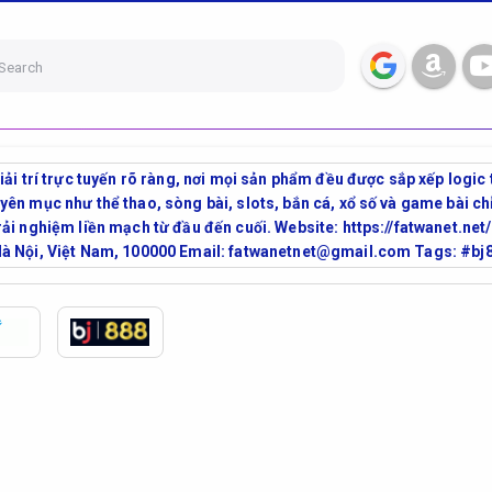
Search
iải trí trực tuyến rõ ràng, nơi mọi sản phẩm đều được sắp xếp logic
ên mục như thể thao, sòng bài, slots, bắn cá, xổ số và game bài chỉ 
rải nghiệm liền mạch từ đầu đến cuối. Website: https://fatwanet.ne
Hà Nội, Việt Nam, 100000 Email: fatwanetnet@gmail.com Tags: #b