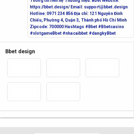
Thông tin liên hệ Thương hiệu: Bbet Website:
https://bbet.design/ Email: support@bbet.design
Hotline: 0971 234 856 Địa chỉ: 121 Nguyễn Đình
Chiểu, Phường 4, Quận 3, Thành phố Hồ Chí Minh
Zipcode: 700000 Hashtags #Bbet #Bbetcasino
#slotgameBbet #nhacaibbet #dangkyBbet
Bbet design