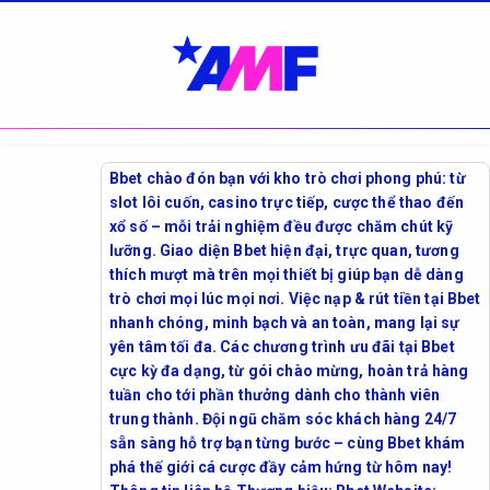
Bbet chào đón bạn với kho trò chơi phong phú: từ
slot lôi cuốn, casino trực tiếp, cược thể thao đến
xổ số – mỗi trải nghiệm đều được chăm chút kỹ
lưỡng. Giao diện Bbet hiện đại, trực quan, tương
thích mượt mà trên mọi thiết bị giúp bạn dễ dàng
trò chơi mọi lúc mọi nơi. Việc nạp & rút tiền tại Bbet
nhanh chóng, minh bạch và an toàn, mang lại sự
yên tâm tối đa. Các chương trình ưu đãi tại Bbet
cực kỳ đa dạng, từ gói chào mừng, hoàn trả hàng
tuần cho tới phần thưởng dành cho thành viên
trung thành. Đội ngũ chăm sóc khách hàng 24/7
sẵn sàng hỗ trợ bạn từng bước – cùng Bbet khám
phá thế giới cá cược đầy cảm hứng từ hôm nay!