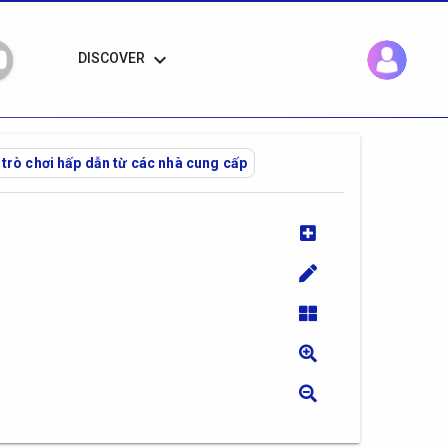
keyboard_arrow_down
DISCOVER
trò chơi hấp dẫn từ các nhà cung cấp