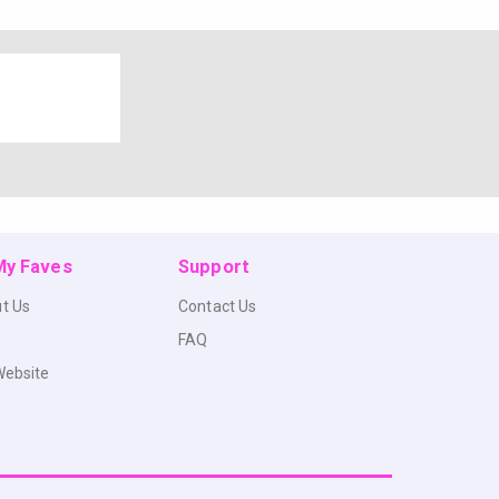
 My Faves
Support
t Us
Contact Us
FAQ
Website