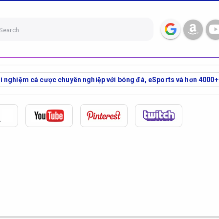
Search
 nghiệm cá cược chuyên nghiệp với bóng đá, eSports và hơn 4000+ 