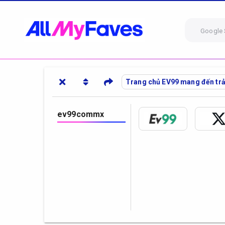
Google 
Trang chủ EV99 mang đến trải
ev99commx